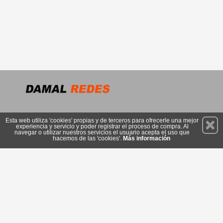
Permanece atento a nuestras novedades y promociones
Esta web utiliza 'cookies' propias y de terceros para ofrecerle una mejor
experiencia y servicio y poder registrar el proceso de compra. Al
Suscríbete
navegar o utilizar nuestros servicios el usuario acepta el uso que
hacemos de las 'cookies'.
Más información
Conócenos
Privacidad
Cómo llegar
Condiciones de Uso
Cookies
© 2026 Copyright:
shop.damal.es