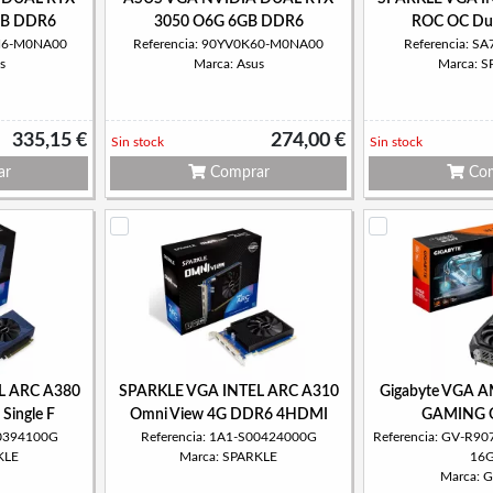
GB DDR6
3050 O6G 6GB DDR6
ROC OC Dua
GH6-M0NA00
Referencia: 90YV0K60-M0NA00
Referencia: 
s
Marca: Asus
Marca: 
335,15 €
274,00 €
Sin stock
Sin stock
ar
Comprar
Com
L ARC A380
SPARKLE VGA INTEL ARC A310
Gigabyte VGA 
Single F
Omni View 4G DDR6 4HDMI
GAMING 
00394100G
Referencia: 1A1-S00424000G
Referencia: GV-R
KLE
Marca: SPARKLE
16
Marca: G