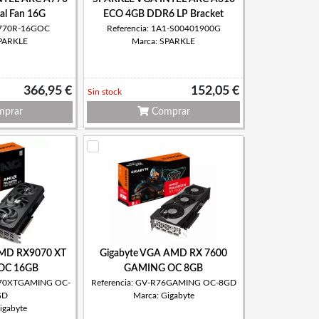
l Fan 16G
ECO 4GB DDR6 LP Bracket
SA770R-16GOC
Referencia: 1A1-S00401900G
SPARKLE
Marca: SPARKLE
366,95 €
152,05 €
Sin stock
prar
Comprar
AMD RX9070 XT
Gigabyte VGA AMD RX 7600
OC 16GB
GAMING OC 8GB
9070XTGAMING OC-
Referencia: GV-R76GAMING OC-8GD
GD
Marca: Gigabyte
igabyte