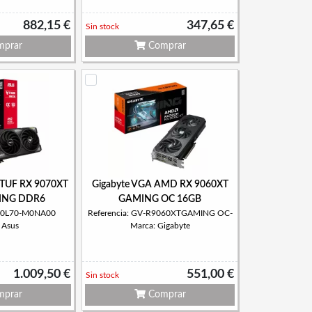
882,15 €
347,65 €
Sin stock
prar
Comprar
TUF RX 9070XT
Gigabyte VGA AMD RX 9060XT
ING DDR6
GAMING OC 16GB
YV0L70-M0NA00
Referencia: GV-R9060XTGAMING OC-
 Asus
Marca: Gigabyte
1.009,50 €
551,00 €
Sin stock
prar
Comprar