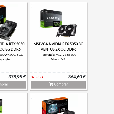
VIDIA RTX 5050
MSI VGA NVIDIA RTX 5050 8G
OC 8G DDR6
VENTUS 2X OC DDR6
N5050WF2OC-8GD
Referencia: 912-V538-002
igabyte
Marca: MSI
378,95 €
364,60 €
Sin stock
prar
Comprar