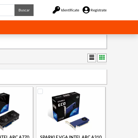
Buscar
Identifícate
Regístrate
NTEL ARC A770
SPARKLE VGA INTEL ARC A310