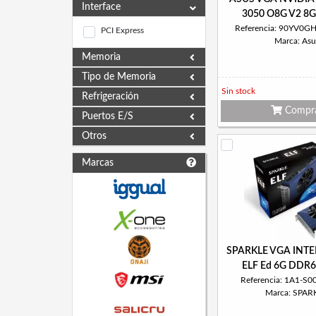
Interface
3050 O8G V2 8
Referencia: 90YV0
PCI Express
Marca: Asu
Memoria
Tipo de Memoria
Sin stock
Refrigeración
Compr
Puertos E/S
Otros
Marcas
SPARKLE VGA INTE
ELF Ed 6G DDR6 
Referencia: 1A1-S
Marca: SPAR