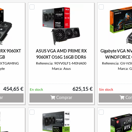
 RX 9060XT
ASUS VGA AMD PRIME RX
Gigabyte VGA N
GB
9060XT O16G 16GB DDR6
WINDFORCE 
60XTGAMING
Referencia: 90YV0LF1-M0NA00
Referencia: GV-
yte
Marca: Asus
Marca: G
454,65 €
625,15 €
En stock
Sin stock
ar
Comprar
Com