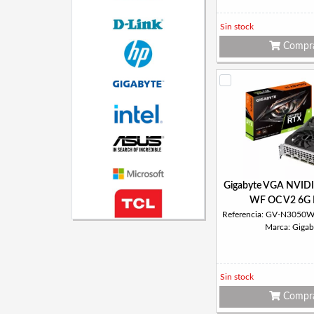
Sin stock
Compr
Gigabyte VGA NVID
WF OC V2 6G
Referencia: GV-N305
Marca: Gigab
Sin stock
Compr