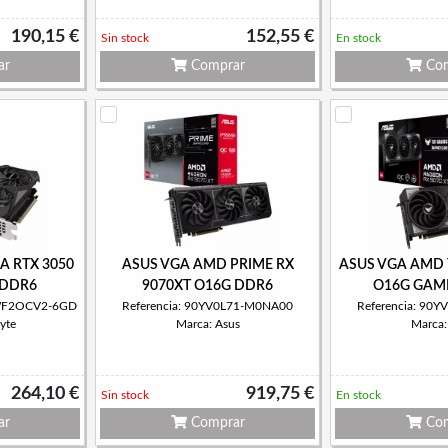
190,15 €
152,55 €
Sin stock
En stock
ar
Comprar
Com
IA RTX 3050
ASUS VGA AMD PRIME RX
ASUS VGA AMD 
 DDR6
9070XT O16G DDR6
O16G GAM
0WF2OCV2-6GD
Referencia: 90YV0L71-M0NA00
Referencia: 90
yte
Marca: Asus
Marca:
264,10 €
919,75 €
Sin stock
En stock
ar
Comprar
Com