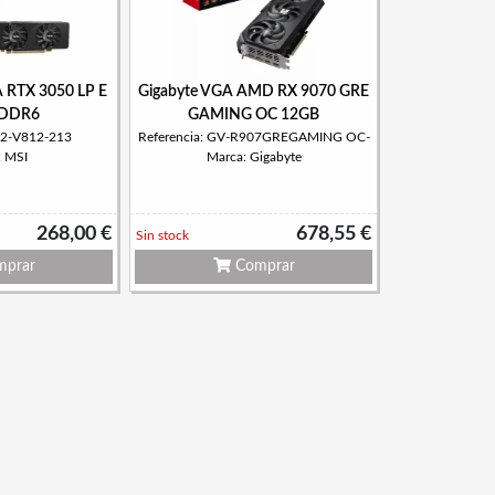
 RTX 3050 LP E
Gigabyte VGA AMD RX 9070 GRE
 DDR6
GAMING OC 12GB
912-V812-213
Referencia: GV-R907GREGAMING OC-
: MSI
Marca: Gigabyte
268,00 €
678,55 €
Sin stock
prar
Comprar