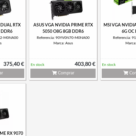
 DUAL RTX
ASUS VGA NVIDIA PRIME RTX
MSI VGA NVIDIA
B DDR6
5050 O8G 8GB DDR6
6G OC
N72-M0NA00
Referencia: 90YV0N70-M0NA00
Referencia: 
s
Marca: Asus
Marca
375,40 €
403,80 €
En stock
En stock
ar
Comprar
Com
ME RX 9070