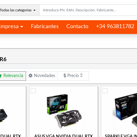
Todas las categorías
Empresa
Fabricantes
Contacto
+34 963811782
DR6
Relevancia
Novedades
Precio
 DUAL RTX
ASUS VGA NVIDIA DUAL RTX
SPARKLE VGA I