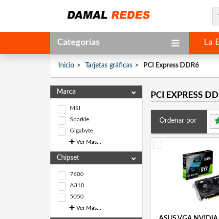
Categorías
La 
Inicio
Tarjetas gráficas
PCI Express DDR6
Marca
PCI EXPRESS D
MSI
Sparkle
Ordenar por
Gigabyte
Ver Más...
Chipset
7600
A310
5050
Ver Más...
ASUS VGA NVIDIA